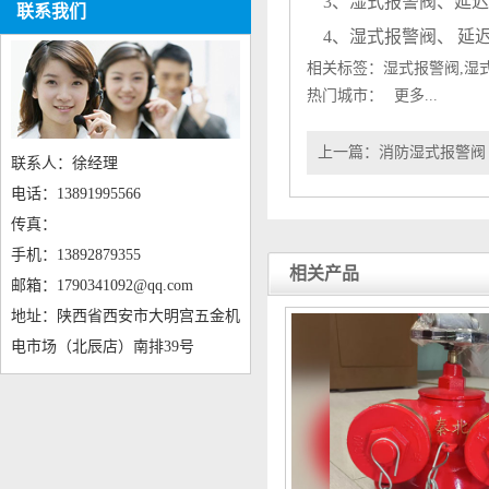
3、
湿式报警阀
、延迟
联系我们
4、
湿式报警阀
、 延
相关标签：
湿式报警阀
,
湿
热门城市：
更多...
上一篇：
消防湿式报警阀
联系人：徐经理
电话：13891995566
传真：
手机：13892879355
相关产品
邮箱：1790341092@qq.com
地址：陕西省西安市大明宫五金机
电市场（北辰店）南排39号