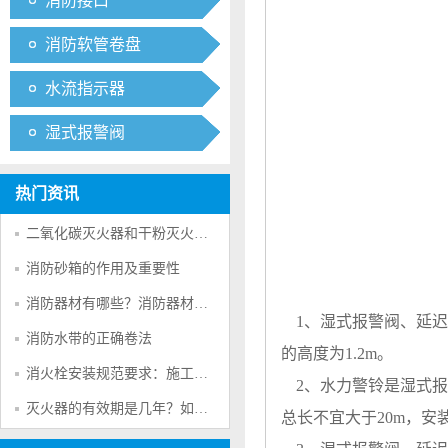
消防接口
消防软管卷盘
水流指示器
湿式报警阀
热门资讯
二氧化碳灭火器和干粉灭火器的区别？一文读懂对比分析
消防砂箱的作用及重要性
消防器材有哪些？消防器材厂家教你安全使用灭火器
1、
湿式报警阀
、延
消防水带的正确卷法
的高度为1.2m。
消火栓安装规范要求：施工必知的精准安装要点
2、水力警铃是
湿式报
灭火器的有效期是几年？如何辨别好坏？一些小建议
总长不宜大于20m，安