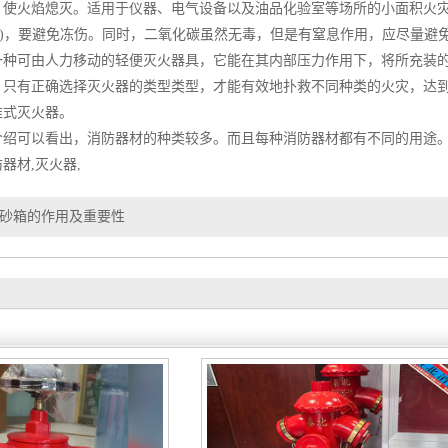
，使火焰熄灭。适用于仪器、电气设备以及油品化验室等场所的小面积火
0℃)，要避免冻伤。同时，二氧化碳虽然无毒，但是有窒息作用，应尽量避
一种可由人力移动的轻便灭火器具，它能在其内部压力作用下，将所充装
，只有正确选择
灭火器
的类型类型，才能有效地扑救不同种类的火灾，达
推式灭火器。
绍可以看出，
消防器材
的种类较多。而且每种
消防器材
都有不同的用途
防器材
,
灭火器
,
砂箱的作用及重要性