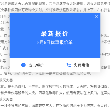
常容易造成灭火后再复燃的现象，若与泡沫类灭火器联用，则灭火效果更
灭火器
扑救固体可燃物火灾时，应对准燃烧猛烈处喷射，并上下、左右扫
使干粉灭火剂均匀地喷在燃烧物的表面，直至将火焰全部扑灭。
11灭火器
，然后一手开启压把，另一手握喇叭喷桶的手柄，紧握开启压
最新报价
国家逐步限制使用，主要是因为卤代烷对大气造成污染，对人体有害。)二
的使用方法一样。但是在使用二氧化碳要注意手不要握喷管或碰嘴，防止冻
8月6日优惠报价单
车式干粉灭火器
一个人取下喷枪，并展开软管，然后用手扣住扳机;另一个人拔出开启
火器
免费电话
点击报价
灭火液由硫酸铝、碳酸氢钠和甘草精组成。灭火时，将泡沫灭火器倒置
品、管线、地面的火灾。不适用于电气设备和金属制品的火灾。
碳灭火器
后是无色透明、不导电、密度较空气大的气体。灭火时，将机身倒置，
备和贵重仪器设备的火灾。四氯化碳毒性大，使用者要站在上风口。在室
碳灭火器
种不导电的气体，密度较空气大，在钢瓶内的高压下为液态。灭火时，