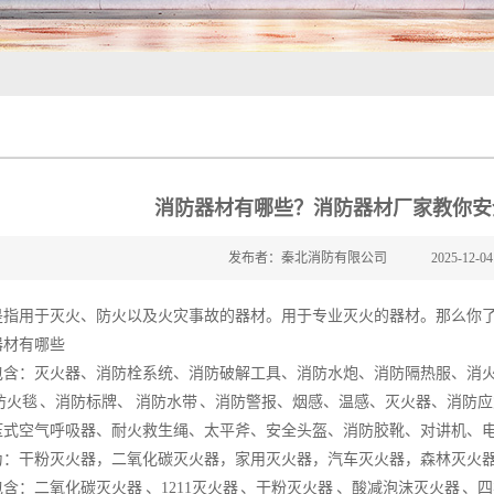
消防器材有哪些？消防器材厂家教你安
发布者：秦北消防有限公司
2025-12-04
是指用于灭火、防火以及火灾事故的器材。用于专业灭火的器材。那么你
器材
有哪些
包含：
灭火器
、
消防栓
系统、消防破解工具、消防水炮、消防隔热服、
消
防火毯 、消防标牌、
消防水带
、消防警报、烟感、温感、
灭火器
、消防应
压式空气呼吸器、耐火救生绳、太平斧、安全头盔、消防胶靴、对讲机、
为：干粉
灭火器
，
二氧化碳灭火器
，家用灭火器，汽车灭火器，森林灭火
二氧化碳灭火器 、1211灭火器 、干粉灭火器 、酸减
泡沫灭火器
、四