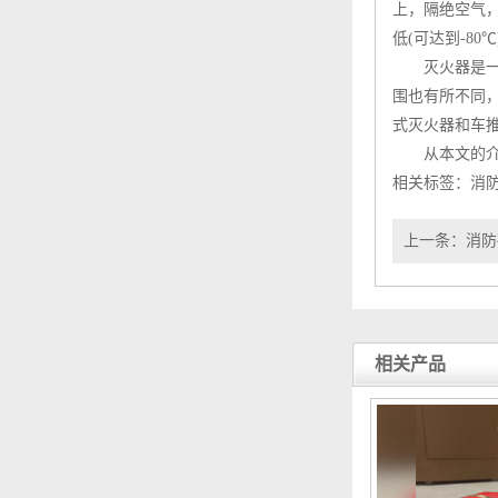
上，隔绝空气
低(可达到-8
灭火器
是
围也有所不同
式灭火器和车
从本文的介
相关标签：
消
上一条：
消防
相关产品