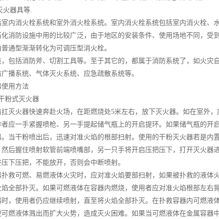
灭火器具等.
括
室内消火栓系统
和
室外消火栓系统
。
室内消火栓
系统包括室内消火栓、
石化消防设施中用的比较广泛，由于地区的安装条件、使用场地不同，受
由普通型渐渐转化为可调压型消火栓。
包括消防斧、切割工具等。至于其它的，都属于消防系统了，如火灾自
防广播系统、气体灭火系统、应急疏散系统等。
器
使用方法
干粉式灭火器
扛
灭火器
快速奔赴火场，在距燃烧处5米左右，放下灭火器。如在室外，
作者应一手紧握喷枪、另一手提起储气瓶上的开启提环。如果储气瓶的开
器
。当干粉喷出后，迅速对准火焰的根部扫射。使用的
干粉灭火器
若是内
，然后握住喷射软管前端喷嘴部，另一只手将开启压把压下，打开灭火器
终压下压把，不能放开，否则会中断喷射。
器
扑救可燃、易燃液体火灾时，应对准火焰要部扫射，如果被扑救的液体
火焰全部扑灭。如果可燃液体在容器内燃烧，使用者应对准火焰根部左右晃
器时，使用者仍应继续喷射，直至将火焰全部扑灭。在扑救容器内可燃液
使可燃液体溅出而扩大火势，造成灭火困难。如果当可燃液体在金属容器