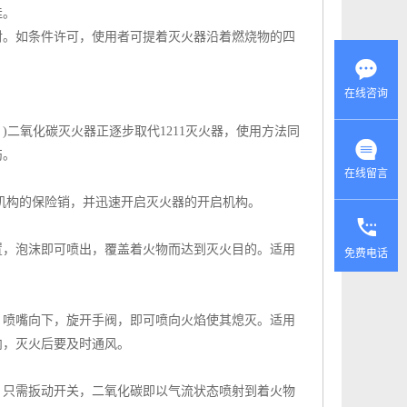
佳。
射。如条件许可，使用者可提着
灭火器
沿着燃烧物的四
在线咨询
氧化碳灭火器正逐步取代1211灭火器，使用方法同
伤。
在线留言
机构的保险销，并迅速开启灭火器的开启机构。
，泡沫即可喷出，覆盖着火物而达到灭火目的。适用
免费电话
喷嘴向下，旋开手阀，即可喷向火焰使其熄灭。适用
内，灭火后要及时通风。
只需扳动开关，二氧化碳即以气流状态喷射到着火物