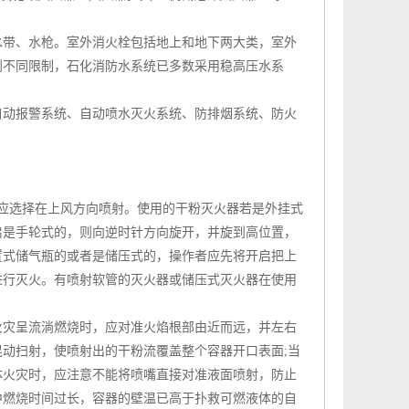
水带、水枪。
室外消火栓
包括地上和地下两大类，室外
到不同限制，石化消防水系统已多数采用稳高压水系
动报警系统、自动喷水灭火系统、防排烟系统、防火
应选择在上风方向喷射。使用的
干粉灭火器
若是外挂式
启是手轮式的，则向逆时针方向旋开，并旋到高位置，
置式储气瓶的或者是储压式的，操作者应先将开启把上
进行灭火。有喷射软管的灭火器或储压式
灭火器
在使用
火灾呈流淌燃烧时，应对准火焰根部由近而远，并左右
动扫射，使喷射出的干粉流覆盖整个容器开口表面;当
体火灾时，应注意不能将喷嘴直接对准液面喷射，防止
中燃烧时间过长，容器的壁温已高于扑救可燃液体的自