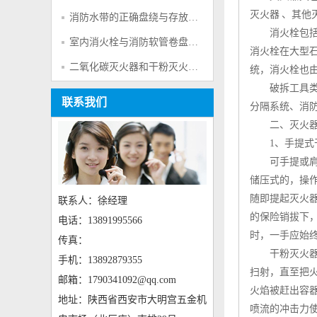
灭火器 、其他
消防水带的正确盘绕与存放方法
消火栓
包
室内消火栓与消防软管卷盘知识解析
消火栓在大型
二氧化碳灭火器和干粉灭火器的区别？一文读懂对比分析
统，消火栓也
破拆工具类，
联系我们
分隔系统、消
二、
灭火
1、
手提式
可手提或肩
储压式的，操
随即提起
灭火
联系人：徐经理
的保险销拔下
电话：13891995566
时，一手应始
传真：
干粉灭火
手机：13892879355
扫射，直至把
邮箱：1790341092@qq.com
火焰被赶出容
地址：陕西省西安市大明宫五金机
喷流的冲击力