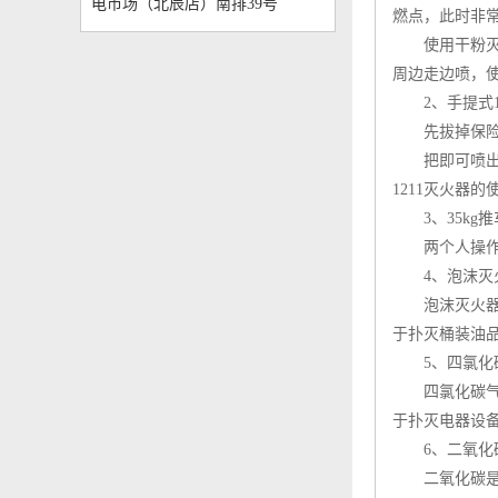
电市场（北辰店）南排39号
燃点，此时非
使用
干粉
周边走边喷，
2、手提式12
先拔掉保险销
把即可喷出。
1211灭火器
3、35kg推
两个人操作，
4、泡沫灭
泡沫灭火器的
于扑灭桶装油
5、四氯化
四氯化碳气化
于扑灭电器设
6、二氧化
二氧化碳是一